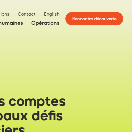
tions
Contact
English
Rencontre découverte
 humaines
Opérations
s comptes
paux défis
iers