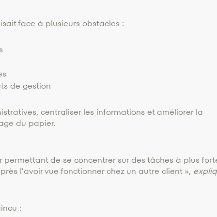
sait face à plusieurs obstacles :
s
es
ts de gestion
nistratives, centraliser les informations et améliorer la
sage du papier.
r permettant de se concentrer sur des tâches à plus fort
près l’avoir vue fonctionner chez un autre client »,
expli
incu :